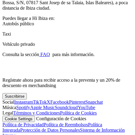
Bossa, S/N, 07817 Sant Josep de sa Talaia, Islas Baleares), a poca
distancia de Ibiza ciudad.
Puedes llegar a Hï Ibiza en:
Autobús público
Taxi
Vehículo privado
Consulta la sección
FAQ
para más información.
Regístrate ahora para recibir acceso a la preventa y un 20% de
descuento en merchandising
Suscribirse
Social
Instagram
TikTok
X
Facebook
Pinterest
Snapchat
Música
Spotify
Apple Music
Soundcloud
YouTube
Legal
Términos y Condiciones
Política de Cookies
Configuración de Cookies
Cookie Settings
Política de Privacidad
Política de Reembolsos
Política
Integrada
Protección de Datos Personales
Sistema de Información