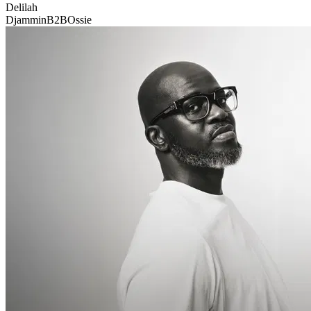
Delilah
Djammin
B2B
Ossie