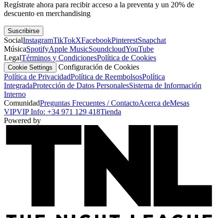
Regístrate ahora para recibir acceso a la preventa y un 20% de
descuento en merchandising
Suscribirse
Social
Instagram
TikTok
X
Facebook
Pinterest
Snapchat
Música
Spotify
Apple Music
Soundcloud
YouTube
Legal
Términos y Condiciones
Política de Cookies
Configuración de Cookies
Cookie Settings
Política de Privacidad
Política de Reembolsos
Política
Integrada
Protección de Datos Personales
Sistema de Información
Interno
Comunidad
Preguntas Frecuentes / Contacto
Acerca de
Mesas
VIP
VIP Info: +34 971 129 418
Tienda
Powered by