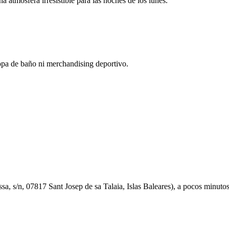
a atmósfera irresistible para las noches de los lunes.
opa de baño ni merchandising deportivo.
ssa, s/n, 07817 Sant Josep de sa Talaia, Islas Baleares), a pocos minutos