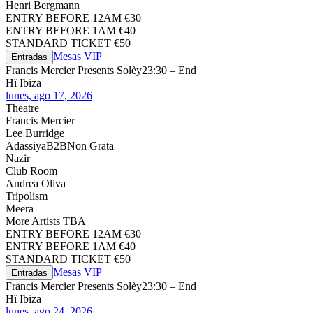
Henri Bergmann
ENTRY BEFORE 12AM €30
ENTRY BEFORE 1AM €40
STANDARD TICKET €50
Mesas VIP
Entradas
Francis Mercier Presents Solèy
23:30 – End
Hï Ibiza
lunes, ago 17, 2026
Theatre
Francis Mercier
Lee Burridge
Adassiya
B2B
Non Grata
Nazir
Club Room
Andrea Oliva
Tripolism
Meera
More Artists TBA
ENTRY BEFORE 12AM €30
ENTRY BEFORE 1AM €40
STANDARD TICKET €50
Mesas VIP
Entradas
Francis Mercier Presents Solèy
23:30 – End
Hï Ibiza
lunes, ago 24, 2026