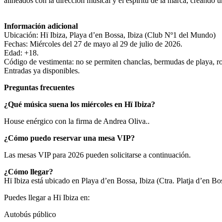
alineados con la dirección musical y el espíritu de la marca, creando un
Información adicional
Ubicación: Hï Ibiza, Playa d’en Bossa, Ibiza (Club Nº1 del Mundo)
Fechas: Miércoles del 27 de mayo al 29 de julio de 2026.
Edad: +18.
Código de vestimenta: no se permiten chanclas, bermudas de playa, r
Entradas ya disponibles.
Preguntas frecuentes
¿Qué música suena los miércoles en Hï Ibiza?
House enérgico con la firma de Andrea Oliva..
¿Cómo puedo reservar una mesa VIP?
Las mesas VIP para 2026 pueden solicitarse a continuación.
¿Cómo llegar?
Hï Ibiza está ubicado en Playa d’en Bossa, Ibiza (Ctra. Platja d’en Bo
Puedes llegar a Hï Ibiza en:
Autobús público