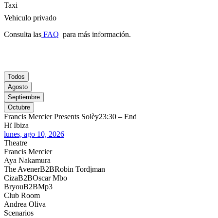
Taxi
Vehiculo privado
Consulta las
FAQ
para más información.
Todos
Agosto
Septiembre
Octubre
Francis Mercier Presents Solèy
23:30 – End
Hï Ibiza
lunes, ago 10, 2026
Theatre
Francis Mercier
Aya Nakamura
The Avener
B2B
Robin Tordjman
Ciza
B2B
Oscar Mbo
Bryou
B2B
Mp3
Club Room
Andrea Oliva
Scenarios