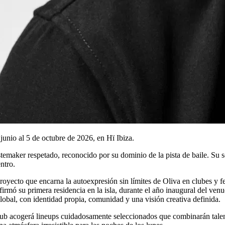
junio al 5 de octubre de 2026, en Hï Ibiza.
stemaker respetado, reconocido por su dominio de la pista de baile. Su
ntro.
proyecto que encarna la autoexpresión sin límites de Oliva en clubes y 
irmó su primera residencia en la isla, durante el año inaugural del venu
global, con identidad propia, comunidad y una visión creativa definida.
 Club acogerá lineups cuidadosamente seleccionados que combinarán tale