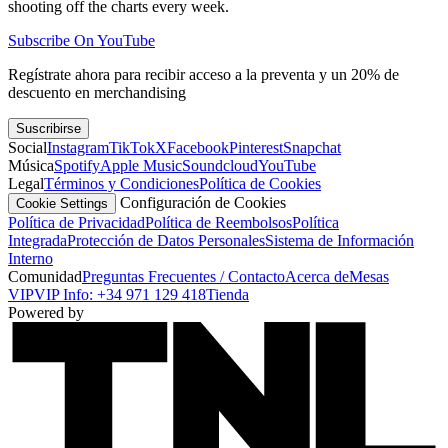
shooting off the charts every week.
Subscribe On YouTube
Regístrate ahora para recibir acceso a la preventa y un 20% de
descuento en merchandising
Suscribirse
Social
Instagram
TikTok
X
Facebook
Pinterest
Snapchat
Música
Spotify
Apple Music
Soundcloud
YouTube
Legal
Términos y Condiciones
Política de Cookies
Configuración de Cookies
Cookie Settings
Política de Privacidad
Política de Reembolsos
Política
Integrada
Protección de Datos Personales
Sistema de Información
Interno
Comunidad
Preguntas Frecuentes / Contacto
Acerca de
Mesas
VIP
VIP Info: +34 971 129 418
Tienda
Powered by