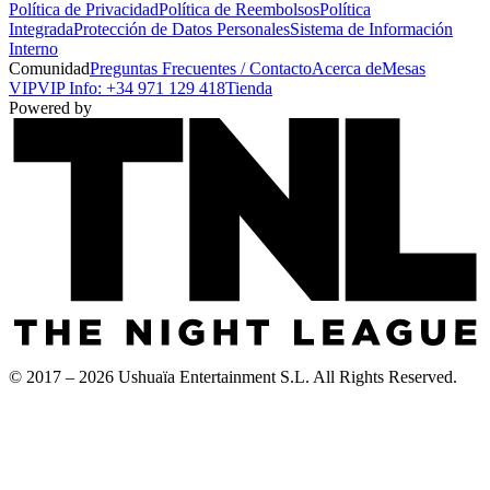
Política de Privacidad
Política de Reembolsos
Política
Integrada
Protección de Datos Personales
Sistema de Información
Interno
Comunidad
Preguntas Frecuentes / Contacto
Acerca de
Mesas
VIP
VIP Info: +34 971 129 418
Tienda
Powered by
© 2017 – 2026 Ushuaïa Entertainment S.L. All Rights Reserved.