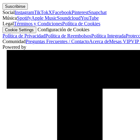
Suscribirse
Social
Instagram
TikTok
X
Facebook
Pinterest
Snapchat
Música
Spotify
Apple Music
Soundcloud
YouTube
Legal
Términos y Condiciones
Política de Cookies
Configuración de Cookies
Cookie Settings
Política de Privacidad
Política de Reembolsos
Política Integrada
Protec
Comunidad
Preguntas Frecuentes / Contacto
Acerca de
Mesas VIP
VIP 
Powered by