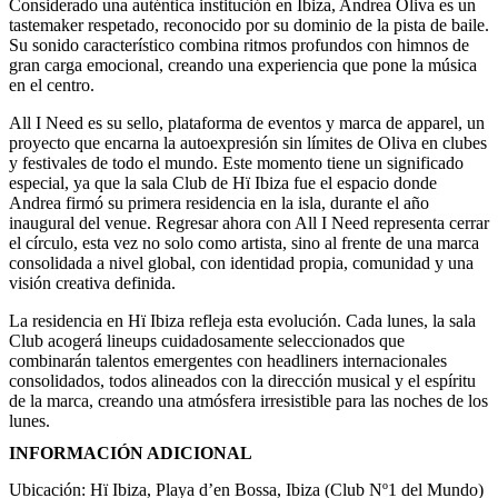
Considerado una auténtica institución en Ibiza, Andrea Oliva es un
tastemaker respetado, reconocido por su dominio de la pista de baile.
Su sonido característico combina ritmos profundos con himnos de
gran carga emocional, creando una experiencia que pone la música
en el centro.
All I Need es su sello, plataforma de eventos y marca de apparel, un
proyecto que encarna la autoexpresión sin límites de Oliva en clubes
y festivales de todo el mundo. Este momento tiene un significado
especial, ya que la sala Club de Hï Ibiza fue el espacio donde
Andrea firmó su primera residencia en la isla, durante el año
inaugural del venue. Regresar ahora con All I Need representa cerrar
el círculo, esta vez no solo como artista, sino al frente de una marca
consolidada a nivel global, con identidad propia, comunidad y una
visión creativa definida.
La residencia en Hï Ibiza refleja esta evolución. Cada lunes, la sala
Club acogerá lineups cuidadosamente seleccionados que
combinarán talentos emergentes con headliners internacionales
consolidados, todos alineados con la dirección musical y el espíritu
de la marca, creando una atmósfera irresistible para las noches de los
lunes.
INFORMACIÓN ADICIONAL
Ubicación: Hï Ibiza, Playa d’en Bossa, Ibiza (Club Nº1 del Mundo)