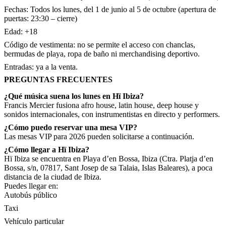
Fechas: Todos los lunes, del 1 de junio al 5 de octubre (apertura de
puertas: 23:30 – cierre)
Edad: +18
Código de vestimenta: no se permite el acceso con chanclas,
bermudas de playa, ropa de baño ni merchandising deportivo.
Entradas: ya a la venta.
PREGUNTAS FRECUENTES
¿Qué música suena los lunes en Hï Ibiza?
Francis Mercier fusiona afro house, latin house, deep house y
sonidos internacionales, con instrumentistas en directo y performers.
¿Cómo puedo reservar una mesa VIP?
Las mesas VIP para 2026 pueden solicitarse a continuación.
¿Cómo llegar a Hï Ibiza?
Hï Ibiza se encuentra en Playa d’en Bossa, Ibiza (Ctra. Platja d’en
Bossa, s/n, 07817, Sant Josep de sa Talaia, Islas Baleares), a poca
distancia de la ciudad de Ibiza.
Puedes llegar en:
Autobús público
Taxi
Vehículo particular