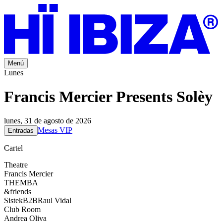
Menú
Lunes
Francis Mercier Presents Solèy
lunes, 31 de agosto de 2026
Mesas VIP
Entradas
Cartel
Theatre
Francis Mercier
THEMBA
&friends
Sistek
B2B
Raul Vidal
Club Room
Andrea Oliva