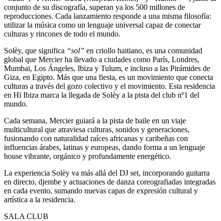
conjunto de su discografía, superan ya los 500 millones de
reproducciones. Cada lanzamiento responde a una misma filosofía:
utilizar la música como un lenguaje universal capaz de conectar
culturas y rincones de todo el mundo.
Solèy, que significa
“sol”
en criollo haitiano, es una comunidad
global que Mercier ha llevado a ciudades como París, Londres,
Mumbai, Los Ángeles, Ibiza y Tulum, e incluso a las Pirámides de
Giza, en Egipto. Más que una fiesta, es un movimiento que conecta
culturas a través del gozo colectivo y el movimiento. Esta residencia
en Hï Ibiza marca la llegada de Solèy a la pista del club nº1 del
mundo.
Cada semana, Mercier guiará a la pista de baile en un viaje
multicultural que atraviesa culturas, sonidos y generaciones,
fusionando con naturalidad raíces africanas y caribeñas con
influencias árabes, latinas y europeas, dando forma a un lenguaje
house vibrante, orgánico y profundamente energético.
La experiencia Solèy va más allá del DJ set, incorporando guitarra
en directo, djembe y actuaciones de danza coreografiadas integradas
en cada evento, sumando nuevas capas de expresión cultural y
artística a la residencia.
SALA CLUB