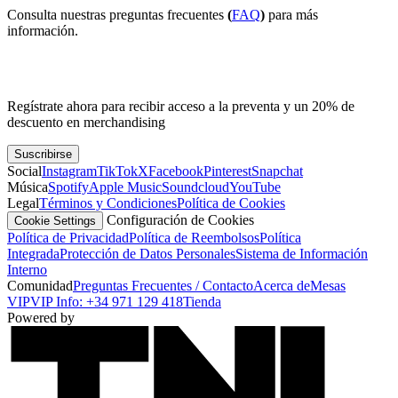
Consulta nuestras preguntas frecuentes
(
FAQ
)
para más
información.
Regístrate ahora para recibir acceso a la preventa y un 20% de
descuento en merchandising
Suscribirse
Social
Instagram
TikTok
X
Facebook
Pinterest
Snapchat
Música
Spotify
Apple Music
Soundcloud
YouTube
Legal
Términos y Condiciones
Política de Cookies
Configuración de Cookies
Cookie Settings
Política de Privacidad
Política de Reembolsos
Política
Integrada
Protección de Datos Personales
Sistema de Información
Interno
Comunidad
Preguntas Frecuentes / Contacto
Acerca de
Mesas
VIP
VIP Info: +34 971 129 418
Tienda
Powered by