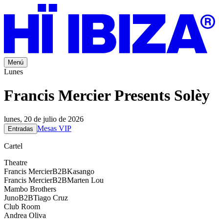
Menú
Lunes
Francis Mercier Presents Solèy
lunes, 20 de julio de 2026
Mesas VIP
Entradas
Cartel
Theatre
Francis Mercier
B2B
Kasango
Francis Mercier
B2B
Marten Lou
Mambo Brothers
Juno
B2B
Tiago Cruz
Club Room
Andrea Oliva