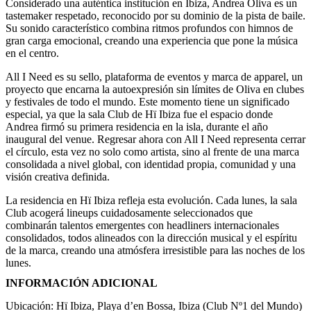
Considerado una auténtica institución en Ibiza, Andrea Oliva es un
tastemaker respetado, reconocido por su dominio de la pista de baile.
Su sonido característico combina ritmos profundos con himnos de
gran carga emocional, creando una experiencia que pone la música
en el centro.
All I Need es su sello, plataforma de eventos y marca de apparel, un
proyecto que encarna la autoexpresión sin límites de Oliva en clubes
y festivales de todo el mundo. Este momento tiene un significado
especial, ya que la sala Club de Hï Ibiza fue el espacio donde
Andrea firmó su primera residencia en la isla, durante el año
inaugural del venue. Regresar ahora con All I Need representa cerrar
el círculo, esta vez no solo como artista, sino al frente de una marca
consolidada a nivel global, con identidad propia, comunidad y una
visión creativa definida.
La residencia en Hï Ibiza refleja esta evolución. Cada lunes, la sala
Club acogerá lineups cuidadosamente seleccionados que
combinarán talentos emergentes con headliners internacionales
consolidados, todos alineados con la dirección musical y el espíritu
de la marca, creando una atmósfera irresistible para las noches de los
lunes.
INFORMACIÓN ADICIONAL
Ubicación: Hï Ibiza, Playa d’en Bossa, Ibiza (Club Nº1 del Mundo)