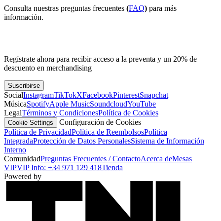
Consulta nuestras preguntas frecuentes
(
FAQ
)
para más
información.
Regístrate ahora para recibir acceso a la preventa y un 20% de
descuento en merchandising
Suscribirse
Social
Instagram
TikTok
X
Facebook
Pinterest
Snapchat
Música
Spotify
Apple Music
Soundcloud
YouTube
Legal
Términos y Condiciones
Política de Cookies
Configuración de Cookies
Cookie Settings
Política de Privacidad
Política de Reembolsos
Política
Integrada
Protección de Datos Personales
Sistema de Información
Interno
Comunidad
Preguntas Frecuentes / Contacto
Acerca de
Mesas
VIP
VIP Info: +34 971 129 418
Tienda
Powered by