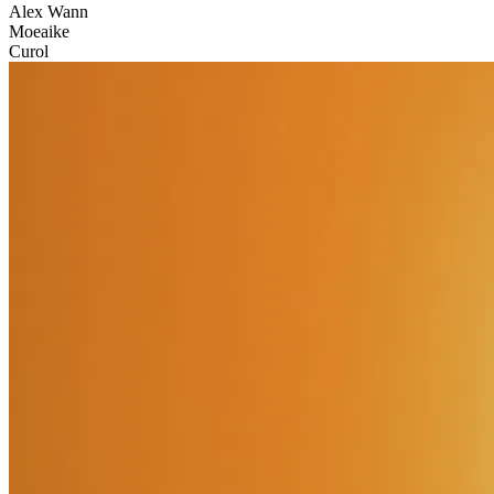
Alex Wann
Moeaike
Curol