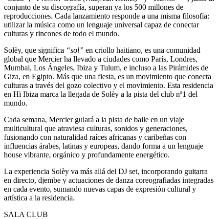
conjunto de su discografía, superan ya los 500 millones de
reproducciones. Cada lanzamiento responde a una misma filosofía:
utilizar la música como un lenguaje universal capaz de conectar
culturas y rincones de todo el mundo.
Solèy, que significa
“sol”
en criollo haitiano, es una comunidad
global que Mercier ha llevado a ciudades como París, Londres,
Mumbai, Los Ángeles, Ibiza y Tulum, e incluso a las Pirámides de
Giza, en Egipto. Más que una fiesta, es un movimiento que conecta
culturas a través del gozo colectivo y el movimiento. Esta residencia
en Hï Ibiza marca la llegada de Solèy a la pista del club nº1 del
mundo.
Cada semana, Mercier guiará a la pista de baile en un viaje
multicultural que atraviesa culturas, sonidos y generaciones,
fusionando con naturalidad raíces africanas y caribeñas con
influencias árabes, latinas y europeas, dando forma a un lenguaje
house vibrante, orgánico y profundamente energético.
La experiencia Solèy va más allá del DJ set, incorporando guitarra
en directo, djembe y actuaciones de danza coreografiadas integradas
en cada evento, sumando nuevas capas de expresión cultural y
artística a la residencia.
SALA CLUB