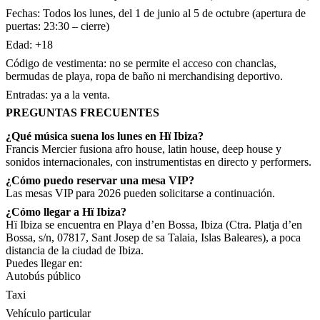
Fechas: Todos los lunes, del 1 de junio al 5 de octubre (apertura de
puertas: 23:30 – cierre)
Edad: +18
Código de vestimenta: no se permite el acceso con chanclas,
bermudas de playa, ropa de baño ni merchandising deportivo.
Entradas: ya a la venta.
PREGUNTAS FRECUENTES
¿Qué música suena los lunes en Hï Ibiza?
Francis Mercier fusiona afro house, latin house, deep house y
sonidos internacionales, con instrumentistas en directo y performers.
¿Cómo puedo reservar una mesa VIP?
Las mesas VIP para 2026 pueden solicitarse a continuación.
¿Cómo llegar a Hï Ibiza?
Hï Ibiza se encuentra en Playa d’en Bossa, Ibiza (Ctra. Platja d’en
Bossa, s/n, 07817, Sant Josep de sa Talaia, Islas Baleares), a poca
distancia de la ciudad de Ibiza.
Puedes llegar en:
Autobús público
Taxi
Vehículo particular