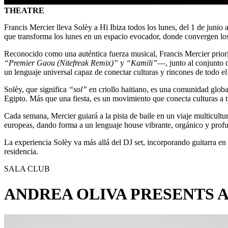
THEATRE
Francis Mercier lleva Solèy a Hï Ibiza todos los lunes, del 1 de junio
que transforma los lunes en un espacio evocador, donde convergen los
Reconocido como una auténtica fuerza musical, Francis Mercier prioriza
“Premier Gaou (Nitefreak Remix)”
y
“Kamili”
—, junto al conjunto 
un lenguaje universal capaz de conectar culturas y rincones de todo e
Solèy, que significa
“sol”
en criollo haitiano, es una comunidad glob
Egipto. Más que una fiesta, es un movimiento que conecta culturas a t
Cada semana, Mercier guiará a la pista de baile en un viaje multicultur
europeas, dando forma a un lenguaje house vibrante, orgánico y prof
La experiencia Solèy va más allá del DJ set, incorporando guitarra en
residencia.
SALA CLUB
ANDREA OLIVA PRESENTS A