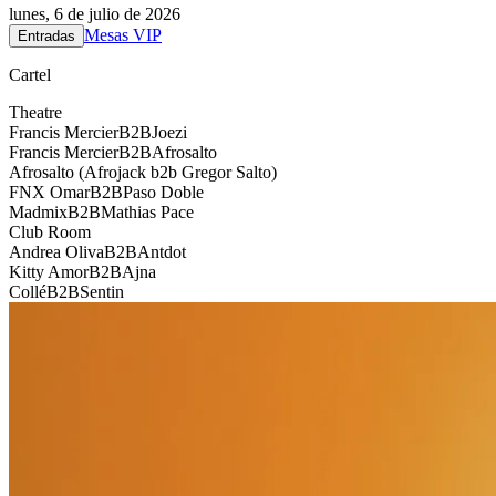
lunes, 6 de julio de 2026
Mesas VIP
Entradas
Cartel
Theatre
Francis Mercier
B2B
Joezi
Francis Mercier
B2B
Afrosalto
Afrosalto (Afrojack b2b Gregor Salto)
FNX Omar
B2B
Paso Doble
Madmix
B2B
Mathias Pace
Club Room
Andrea Oliva
B2B
Antdot
Kitty Amor
B2B
Ajna
Collé
B2B
Sentin