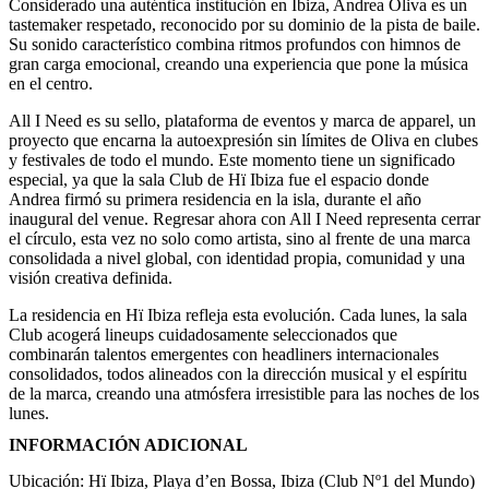
Considerado una auténtica institución en Ibiza, Andrea Oliva es un
tastemaker respetado, reconocido por su dominio de la pista de baile.
Su sonido característico combina ritmos profundos con himnos de
gran carga emocional, creando una experiencia que pone la música
en el centro.
All I Need es su sello, plataforma de eventos y marca de apparel, un
proyecto que encarna la autoexpresión sin límites de Oliva en clubes
y festivales de todo el mundo. Este momento tiene un significado
especial, ya que la sala Club de Hï Ibiza fue el espacio donde
Andrea firmó su primera residencia en la isla, durante el año
inaugural del venue. Regresar ahora con All I Need representa cerrar
el círculo, esta vez no solo como artista, sino al frente de una marca
consolidada a nivel global, con identidad propia, comunidad y una
visión creativa definida.
La residencia en Hï Ibiza refleja esta evolución. Cada lunes, la sala
Club acogerá lineups cuidadosamente seleccionados que
combinarán talentos emergentes con headliners internacionales
consolidados, todos alineados con la dirección musical y el espíritu
de la marca, creando una atmósfera irresistible para las noches de los
lunes.
INFORMACIÓN ADICIONAL
Ubicación: Hï Ibiza, Playa d’en Bossa, Ibiza (Club Nº1 del Mundo)