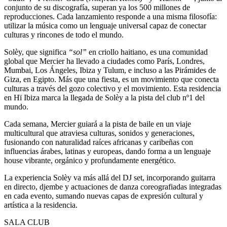
conjunto de su discografía, superan ya los 500 millones de
reproducciones. Cada lanzamiento responde a una misma filosofía:
utilizar la música como un lenguaje universal capaz de conectar
culturas y rincones de todo el mundo.
Solèy, que significa
“sol”
en criollo haitiano, es una comunidad
global que Mercier ha llevado a ciudades como París, Londres,
Mumbai, Los Ángeles, Ibiza y Tulum, e incluso a las Pirámides de
Giza, en Egipto. Más que una fiesta, es un movimiento que conecta
culturas a través del gozo colectivo y el movimiento. Esta residencia
en Hï Ibiza marca la llegada de Solèy a la pista del club nº1 del
mundo.
Cada semana, Mercier guiará a la pista de baile en un viaje
multicultural que atraviesa culturas, sonidos y generaciones,
fusionando con naturalidad raíces africanas y caribeñas con
influencias árabes, latinas y europeas, dando forma a un lenguaje
house vibrante, orgánico y profundamente energético.
La experiencia Solèy va más allá del DJ set, incorporando guitarra
en directo, djembe y actuaciones de danza coreografiadas integradas
en cada evento, sumando nuevas capas de expresión cultural y
artística a la residencia.
SALA CLUB