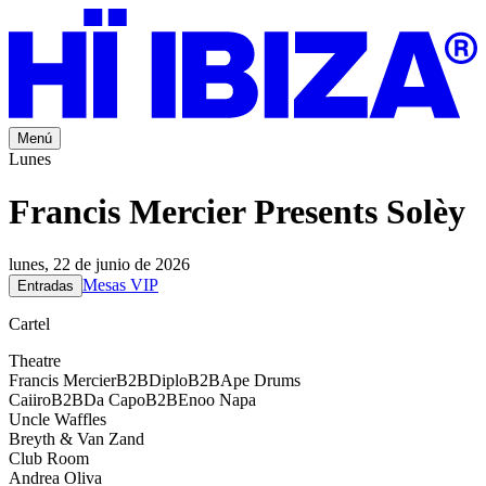
Menú
Lunes
Francis Mercier Presents Solèy
lunes, 22 de junio de 2026
Mesas VIP
Entradas
Cartel
Theatre
Francis Mercier
B2B
Diplo
B2B
Ape Drums
Caiiro
B2B
Da Capo
B2B
Enoo Napa
Uncle Waffles
Breyth & Van Zand
Club Room
Andrea Oliva