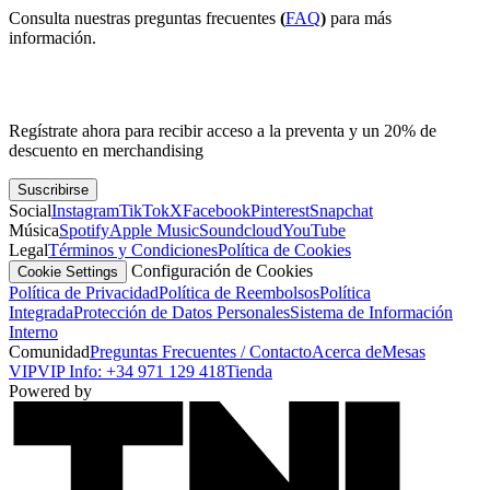
Consulta nuestras preguntas frecuentes
(
FAQ
)
para más
información.
Regístrate ahora para recibir acceso a la preventa y un 20% de
descuento en merchandising
Suscribirse
Social
Instagram
TikTok
X
Facebook
Pinterest
Snapchat
Música
Spotify
Apple Music
Soundcloud
YouTube
Legal
Términos y Condiciones
Política de Cookies
Configuración de Cookies
Cookie Settings
Política de Privacidad
Política de Reembolsos
Política
Integrada
Protección de Datos Personales
Sistema de Información
Interno
Comunidad
Preguntas Frecuentes / Contacto
Acerca de
Mesas
VIP
VIP Info: +34 971 129 418
Tienda
Powered by