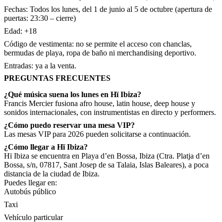
Fechas: Todos los lunes, del 1 de junio al 5 de octubre (apertura de
puertas: 23:30 – cierre)
Edad: +18
Código de vestimenta: no se permite el acceso con chanclas,
bermudas de playa, ropa de baño ni merchandising deportivo.
Entradas: ya a la venta.
PREGUNTAS FRECUENTES
¿Qué música suena los lunes en Hï Ibiza?
Francis Mercier fusiona afro house, latin house, deep house y
sonidos internacionales, con instrumentistas en directo y performers.
¿Cómo puedo reservar una mesa VIP?
Las mesas VIP para 2026 pueden solicitarse a continuación.
¿Cómo llegar a Hï Ibiza?
Hï Ibiza se encuentra en Playa d’en Bossa, Ibiza (Ctra. Platja d’en
Bossa, s/n, 07817, Sant Josep de sa Talaia, Islas Baleares), a poca
distancia de la ciudad de Ibiza.
Puedes llegar en:
Autobús público
Taxi
Vehículo particular