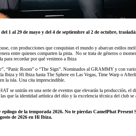
 al 29 de mayo y del 4 de septiembre al 2 de octubre, trasladándo
a house, con producciones que conquistan el mundo y abarcan estilos 
nera entre quienes comparten la pista. No se trata de géneros o moment
da para recordar por qué venimos a Ibiza
athe”, “Panic Room” o “The Sign”. Nominados al GRAMMY y con vari
ïa Ibiza y Hï Ibiza hasta The Sphere en Las Vegas, Time Warp o Afterlif
 la isla. Una cita imprescindible.
nirán en una serie de eventos que elevarán la producción, el diseñ
 que la identidad artística del dúo y la excelencia técnica del club se
y epílogo de la temporada 2026. No te pierdas CamelPhat Present S
agosto de 2026 en Hï Ibiza.