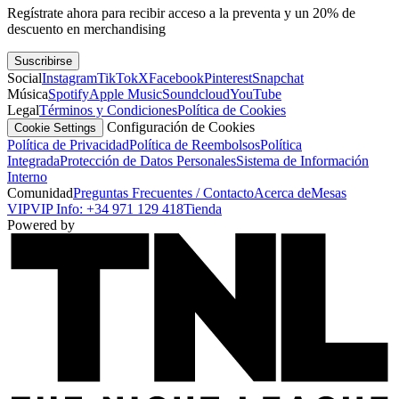
Regístrate ahora para recibir acceso a la preventa y un 20% de
descuento en merchandising
Suscribirse
Social
Instagram
TikTok
X
Facebook
Pinterest
Snapchat
Música
Spotify
Apple Music
Soundcloud
YouTube
Legal
Términos y Condiciones
Política de Cookies
Configuración de Cookies
Cookie Settings
Política de Privacidad
Política de Reembolsos
Política
Integrada
Protección de Datos Personales
Sistema de Información
Interno
Comunidad
Preguntas Frecuentes / Contacto
Acerca de
Mesas
VIP
VIP Info: +34 971 129 418
Tienda
Powered by