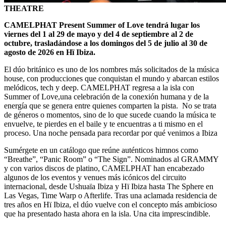
THEATRE
CAMELPHAT Present Summer of Love tendrá lugar los
viernes del 1 al 29 de mayo y del 4 de septiembre al 2 de
octubre, trasladándose a los domingos del 5 de julio al 30 de
agosto de 2026 en Hï Ibiza.
El dúo británico es uno de los nombres más solicitados de la música
house, con producciones que conquistan el mundo y abarcan estilos
melódicos, tech y deep. CAMELPHAT regresa a la isla con
Summer of Love,una celebración de la conexión humana y de la
energía que se genera entre quienes comparten la pista. No se trata
de géneros o momentos, sino de lo que sucede cuando la música te
envuelve, te pierdes en el baile y te encuentras a ti mismo en el
proceso. Una noche pensada para recordar por qué venimos a Ibiza
Sumérgete en un catálogo que reúne auténticos himnos como
“Breathe”, “Panic Room” o “The Sign”. Nominados al GRAMMY
y con varios discos de platino, CAMELPHAT han encabezado
algunos de los eventos y venues más icónicos del circuito
internacional, desde Ushuaïa Ibiza y Hï Ibiza hasta The Sphere en
Las Vegas, Time Warp o Afterlife. Tras una aclamada residencia de
tres años en Hï Ibiza, el dúo vuelve con el concepto más ambicioso
que ha presentado hasta ahora en la isla. Una cita imprescindible.