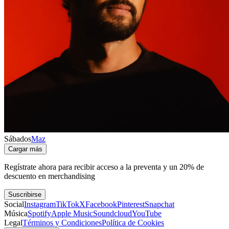
Sábados
Maz
Cargar más
Regístrate ahora para recibir acceso a la preventa y un 20% de
descuento en merchandising
Suscribirse
Social
Instagram
TikTok
X
Facebook
Pinterest
Snapchat
Música
Spotify
Apple Music
Soundcloud
YouTube
Legal
Términos y Condiciones
Política de Cookies