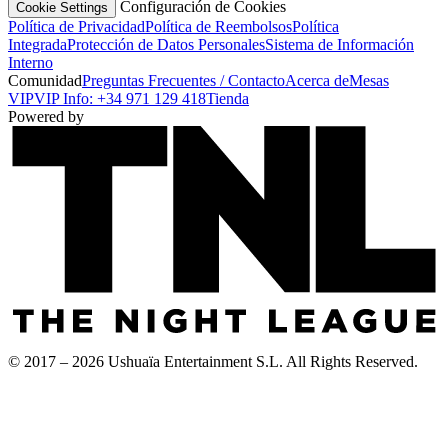
Configuración de Cookies
Cookie Settings
Política de Privacidad
Política de Reembolsos
Política
Integrada
Protección de Datos Personales
Sistema de Información
Interno
Comunidad
Preguntas Frecuentes / Contacto
Acerca de
Mesas
VIP
VIP Info: +34 971 129 418
Tienda
Powered by
© 2017 – 2026 Ushuaïa Entertainment S.L. All Rights Reserved.